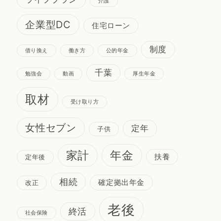
介護
企業型DC
住宅ローン
制度
借り換え
働き方
公的年金
千葉
勉強会
動画
厚生年金
取材
受け取り方
女性セブン
定年
子供
家計
年金
扶養
定年後
相続
確定拠出年金
改正
老後
終活
社会保険