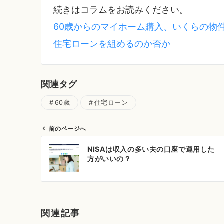
続きはコラムをお読みください。
60歳からのマイホーム購入、いくらの物
住宅ローンを組めるのか否か
関連タグ
60歳
住宅ローン
前のページへ
投
NISAは収入の多い夫の口座で運用した
稿
方がいいの？
ナ
ビ
ゲ
ー
関連記事