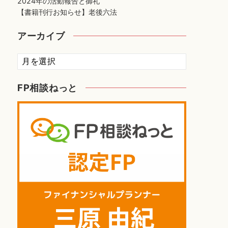
2024年の活動報告と御礼
【書籍刊行お知らせ】老後六法
アーカイブ
ア
ー
カ
FP相談ねっと
イ
ブ