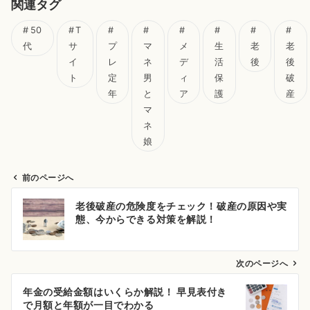
関連タグ
50
T
代
サ
プ
マ
メ
生
老
老
イ
レ
ネ
デ
活
後
後
ト
定
男
ィ
保
破
年
と
ア
護
産
マ
ネ
娘
前のページへ
投
老後破産の危険度をチェック！破産の原因や実
稿
態、今からできる対策を解説！
ナ
ビ
次のページへ
ゲ
ー
年金の受給金額はいくらか解説！ 早見表付き
で月額と年額が一目でわかる