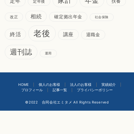
家計
年金
定年
扶養
定年後
相続
確定拠出年金
改正
社会保険
老後
終活
講座
退職金
週刊誌
運用
HOME
個人のお客様
法人のお客様
実績紹介
プロフィール
記事一覧
プライバシーポリシー
©2022 合同会社エミタメ All Rights Reserved